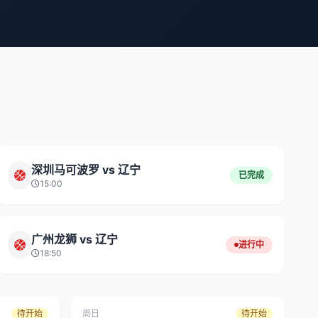
深圳马可波罗 vs 辽宁
已完成
15:00
广州龙狮 vs 辽宁
进行中
18:50
待开始
周日
待开始