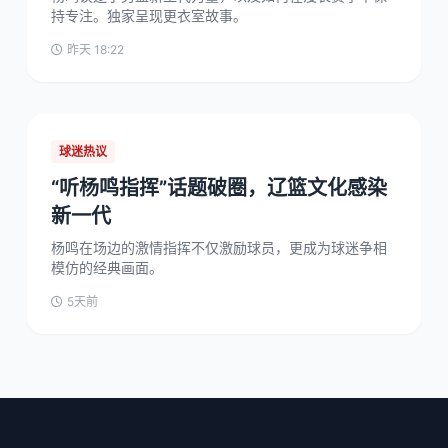
持专注。独家呈现更衣室故事。
昨天 18:22
球迷热议
“听杨鸣指挥”话题破圈，辽篮文化感染
新一代
杨鸣在场边的激情指挥不仅激励球员，更成为球迷争相
模仿的经典画面。
5天前