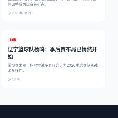
停调整成为比赛转折点。
2026年3月2日
前瞻
辽宁篮球队杨鸣：季后赛布局已悄然开
始
常规赛末期，杨鸣尝试多套阵容，为2026季后赛储备战
术多样性。
1周前