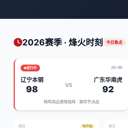
2026赛季 · 烽火时刻
今日焦点
20:00
进行中
辽宁本钢
广东华南虎
VS
98
92
杨鸣场边激情指挥 · 第四节决战
周四
待开始
周五