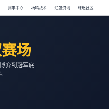
赛事中心
杨鸣战术
辽篮资讯
球迷社区
驭赛场
场博弈到冠军底
抢。